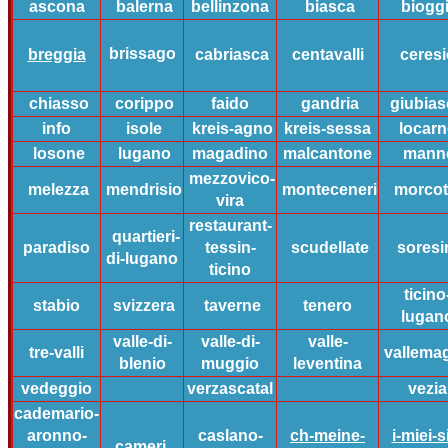
ascona
balerna
bellinzona
biasca
biogg
brissago
breggia
cabriasca
centavalli
ceresi
chiasso
corippo
faido
gandria
giubia
info
isole
kreis-agno
kreis-sessa
locar
losone
lugano
magadino
malcantone
mann
mezzovico-
melezza
mendrisio
monteceneri
morcot
vira
restaurant-
quartieri-
paradiso
tessin-
scudellate
soresi
di-lugano
ticino
ticino
stabio
svizzera
taverne
tenero
lugan
valle-di-
valle-di-
valle-
tre-valli
vallema
blenio
muggio
leventina
vedeggio
verzascatal
vezia
cademario-
aronno-
caslano-
ch-meine-
i-miei-si
cameri