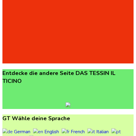
Entdecke
die
andere
Seite
DAS
TESSIN
IL
TICINO
GT
Wähle
deine
Sprache
German
English
French
Italian