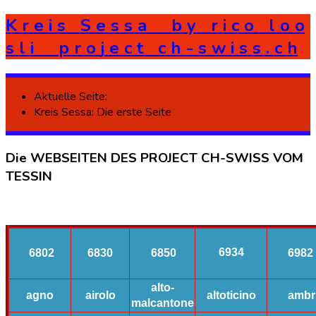
K
r
e
i
s
S
e
s
s
a
b
y
r
i
c
o
l
o
o
s
l
i
p
r
o
j
e
c
t
c
h
-
s
w
i
s
s
.
c
h
Aktuelle Seite:
Kreis Sessa: Die erste Seite
Die
WEBSEITEN
DES
PROJECT
CH-SWISS
VOM
TESSIN
6934
6802
6830
6850
6982
alto-
agno
airolo
altoticino
ambr
malcantone