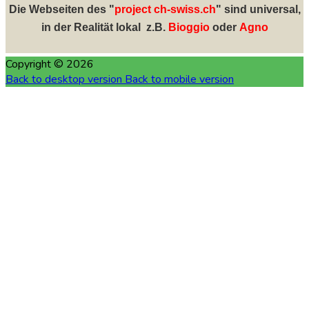
Die Webseiten des "
project ch-swiss.ch
" sind universal,
in der Realität lokal z.B.
Bioggio
oder
Agno
Copyright ©
2026
Back to desktop version
Back to mobile version