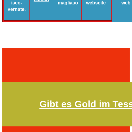
iseo-
magliaso
webseite
web
vernate.
Gibt es Gold im Tes