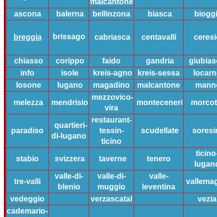
malcantone
ascona
balerna
bellinzona
biasca
biogg
brissago
breggia
cabriasca
centavalli
ceresi
chiasso
corippo
faido
gandria
giubia
info
isole
kreis-agno
kreis-sessa
locar
losone
lugano
magadino
malcantone
mann
mezzovico-
melezza
mendrisio
monteceneri
morcot
vira
restaurant-
quartieri-
paradiso
tessin-
scudellate
soresi
di-lugano
ticino
ticino
stabio
svizzera
taverne
tenero
lugan
valle-di-
valle-di-
valle-
tre-valli
vallema
blenio
muggio
leventina
vedeggio
verzascatal
vezia
cademario-