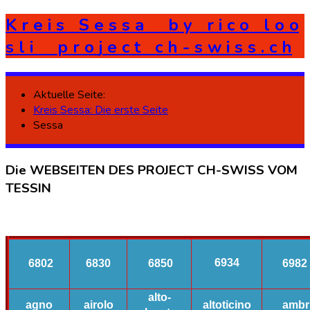
K
r
e
i
s
S
e
s
s
a
b
y
r
i
c
o
l
o
o
s
l
i
p
r
o
j
e
c
t
c
h
-
s
w
i
s
s
.
c
h
Aktuelle Seite:
Kreis Sessa: Die erste Seite
Sessa
Die
WEBSEITEN
DES
PROJECT
CH-SWISS
VOM
TESSIN
6934
6802
6830
6850
6982
alto-
agno
airolo
altoticino
ambr