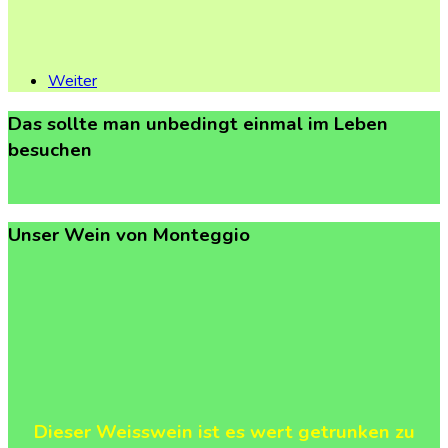
Weiter
Das
sollte
man
unbedingt
einmal
im
Leben
besuchen
Unser
Wein
von
Monteggio
Dieser Weisswein ist es wert getrunken zu