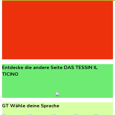
Entdecke
die
andere
Seite
DAS
TESSIN
IL
TICINO
GT
Wähle
deine
Sprache