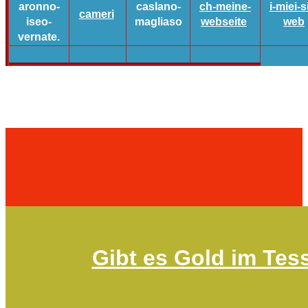
aronno-
caslano-
ch-meine-
i-miei-si
cameri
iseo-
magliaso
webseite
web
vernate.
Gibt es Gold im Tes